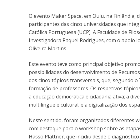
Candidaturas
Provedorias
Porquê escolher um Mestrado na FFCS?
O evento Maker Space, em Oulu, na Finlândia, d
Bolsas de Estudo
participantes das cinco universidades que inte
Alunos Internacionais
Católica Portuguesa (UCP). A Faculdade de Filoso
Prémio de Mérito
Investigadora Raquel Rodrigues, com o apoio l
Provas Públicas
Oliveira Martins.
Este evento teve como principal objetivo promo
possibilidades do desenvolvimento de Recursos
dos cinco tópicos transversais, que, segundo 
formação de professores. Os respetivos tópico
a educação democrática e cidadania ativa; a div
multilingue e cultural; e a digitalização dos es
Neste sentido, foram organizados diferentes 
com destaque para o workshop sobre as etapas
Hasso Plattner, que incidiu desde o diagnóstico