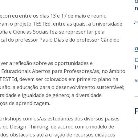
d
n
Diretório de Contactos
Católica Braga Executive Academy
ecorreu entre os dias 13 e 17 de maio e reuniu
Apresentação
J
gram o projeto TESTEd, entre as quais, a Universidade
Programas
fia e Ciências Sociais fez-se representar pela
ocal do professor Paulo Dias e do professor Cândido
Informações globais
C
C
ver a reflexão sobre as oportunidades e
i
 Educacionais Abertos para Professores/as, no âmbito
o TESTEd, devem ser colocados em primeiro plano na
M
s são: a educação para o desenvolvimento sustentável;
ersidade e igualdade de género; a diversidade
paços de aprendizagem.
workshops com os/as estudantes dos diversos países
 do Design Thinking, de acordo com o modelo de
 dos obstáculos até à criação de recursos didáticos