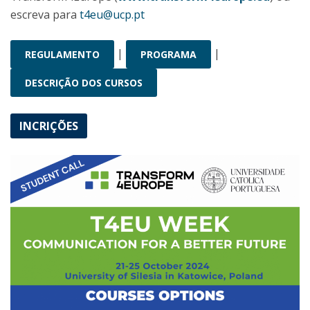
escreva para
t4eu@ucp.pt
|
|
REGULAMENTO
PROGRAMA
DESCRIÇÃO DOS CURSOS
INCRIÇÕES