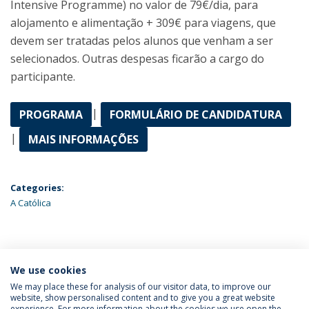
Intensive Programme) no valor de 79€/dia, para
alojamento e alimentação + 309€ para viagens, que
devem ser tratadas pelos alunos que venham a ser
selecionados. Outras despesas ficarão a cargo do
participante.
|
PROGRAMA
FORMULÁRIO DE CANDIDATURA
|
MAIS INFORMAÇÕES
Categories:
A Católica
ÚLTIMAS NOTÍCIAS
We use cookies
We may place these for analysis of our visitor data, to improve our
website, show personalised content and to give you a great website
experience. For more information about the cookies we use open the