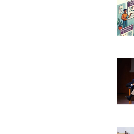
Candidaturas
Provedorias
Porquê escolher um Mestrado na FFCS?
Bolsas de Estudo
Alunos Internacionais
Prémio de Mérito
Provas Públicas