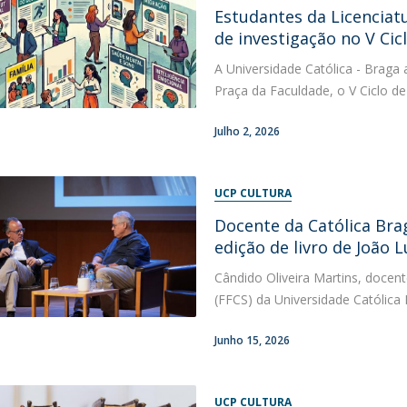
Estudantes da Licenciat
Diretório de Contactos
Católica Braga Executive Academy
de investigação no V Cic
Apresentação
A Universidade Católica - Braga a
Programas
Praça da Faculdade, o V Ciclo de
Informações globais
Julho 2, 2026
UCP CULTURA
Docente da Católica Bra
edição de livro de João 
Cândido Oliveira Martins, docent
(FFCS) da Universidade Católica 
Junho 15, 2026
UCP CULTURA