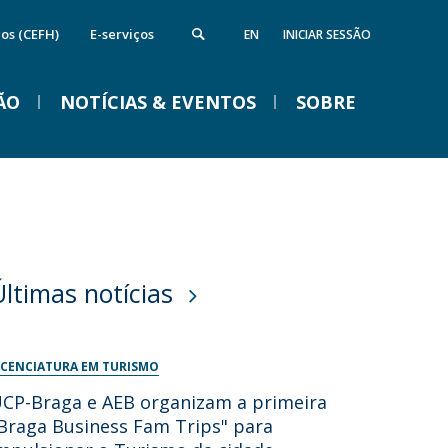
cos (CEFH)
E-serviços
EN
INICIAR SESSÃO
ÃO
NOTÍCIAS & EVENTOS
SOBRE
nstituto de Computação e Ciência de
Campus
VENTOS
Dados
ireções
quipamentos da FFCS
edes e Parcerias
Últimas notícias
ida na Católica em Braga
Braga Summer School em
Linguística 2026
ICENCIATURA EM TURISMO
Ter, 01 Set 2026 - 09:00
CP-Braga e AEB organizam a primeira
Braga Business Fam Trips" para