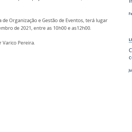
i
Diretório de Contactos
Católica Braga Executive Academy
F
a de Organização e Gestão de Eventos, terá lugar
Apresentação
embro de 2021, entre as 10h00 e as12h00.
Programas
L
 Varico Pereira.
Informações globais
C
c
J