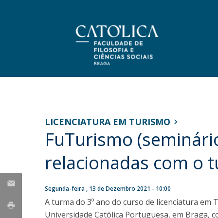
Licenciaturas
Corpo Docente
Apresentação
NOTÍCIAS
Programas
Mensagem do Diretor
Investigação
LICENCIATURA EM TURISMO
Candidaturas
Missão, Visão e Estratégia
FuTurismo (seminário
Doutorando em filosofia da
Publicações
Porquê escolher uma Licenciatura na FFCS?
História
FFCS partilha experiência
Revistas
Bolsas de Estudo
Organização
relacionadas com o t
internacional na Kircher
Prémios de Mérito
Bolsas de Estudo
Bibliotecas da Católica
Identidade gráfica
Network
Estatutos da UCP
Mestrados
Segunda-feira , 13 de Dezembro 2021 - 10:00
Seg, 27 Jul 2026 - 17:58
Independência Politico-Partidária UCP
A turma do 3º ano do curso de licenciatura em Tu
Programas
Regulamentos e Normas
Universidade Católica Portuguesa, em Braga, co