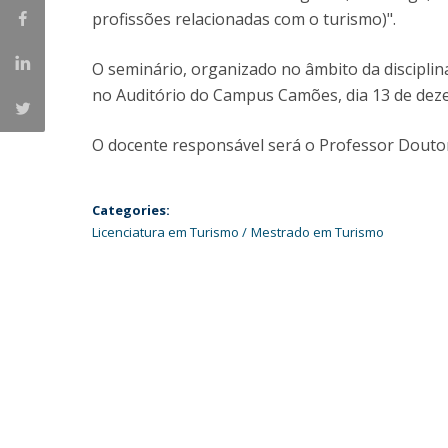
Candidaturas
Provedorias
profissões relacionadas com o turismo)".
Porquê escolher um Mestrado na FFCS?
Bolsas de Estudo
O seminário, organizado no âmbito da disciplin
Alunos Internacionais
no Auditório do Campus Camões, dia 13 de dez
Prémio de Mérito
Provas Públicas
O docente responsável será o Professor Doutor
Categories:
Licenciatura em Turismo
Mestrado em Turismo