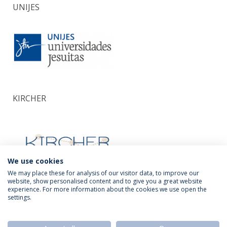
UNIJES
KIRCHER
We use cookies
We may place these for analysis of our visitor data, to improve our
website, show personalised content and to give you a great website
experience. For more information about the cookies we use open the
Política de Privacidade
Termos & Condições
settings.
Direitos do Titular dos Dados