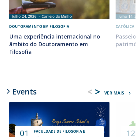
Julho 24, 2026
Correio do Minho
Julho 14, 
DOUTORAMENTO EM FILOSOFIA
CATÓLICA 
Uma experiência internacional no
Passeio
âmbito do Doutoramento em
patrimó
Filosofia
<
>
Events
VER MAIS
01
12
FACULDADE DE FILOSOFIA E