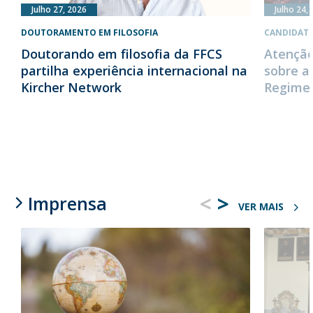
Julho 27, 2026
Julho 24,
DOUTORAMENTO EM FILOSOFIA
CANDIDAT
Doutorando em filosofia da FFCS
Atenção
partilha experiência internacional na
sobre a
Kircher Network
Regime 
<
>
Imprensa
VER MAIS