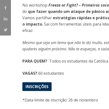
Candidaturas
Provedorias
No workshop
Freeze or Fight? – Primeiros soc
Porquê escolher um Mestrado na FFCS?
do
que fazer quando um ataque de pânico a
Bolsas de Estudo
Vamos partilhar
estratégias rápidas e práti
Alunos Internacionais
o impacto.
Sai com ferramentas úteis para lid
Prémio de Mérito
eficaz.
Provas Públicas
Mesmo que seja um tema que não te diz muito, este
ajudares alguém próximo. Não te esqueças, a saúde
PARA QUEM?
Todos os estudantes da Católic
VAGAS?
60 estudantes
INSCRIÇÕES
*Data limite de inscrição: 26 de novembro