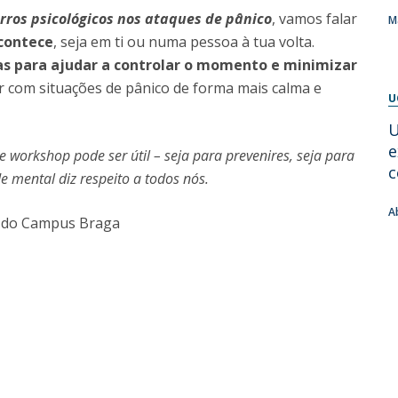
orros psicológicos nos ataques de pânico
, vamos falar
M
Diretório de Contactos
Católica Braga Executive Academy
contece
, seja em ti ou numa pessoa à tua volta.
Apresentação
cas para ajudar a controlar o momento e minimizar
Programas
ar com situações de pânico de forma mais calma e
U
U
Informações globais
e
 workshop pode ser útil – seja para prevenires, seja para
c
 mental diz respeito a todos nós.
A
a do Campus Braga