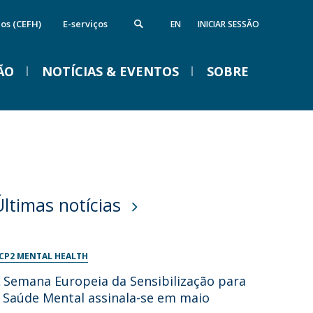
cos (CEFH)
E-serviços
EN
INICIAR SESSÃO
ÃO
NOTÍCIAS & EVENTOS
SOBRE
nstituto de Computação e Ciência de
Campus
VENTOS
Dados
ireções
quipamentos da FFCS
edes e Parcerias
Últimas notícias
ida na Católica em Braga
Braga Summer School em
Linguística 2026
CP2 MENTAL HEALTH
Ter, 01 Set 2026 - 09:00
 Semana Europeia da Sensibilização para
 Saúde Mental assinala-se em maio