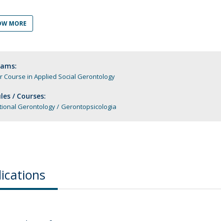
Apresentação
Contact Directory
Programas
OW MORE
General Information
rams:
 Course in Applied Social Gerontology
es / Courses:
tional Gerontology
Gerontopsicologia
ications