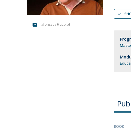
Candidaturas
Providers
Bolsas de Estudo
SH
Merit Award
Provas Públicas
afonseca@ucp.pt
Prog
Master
Modul
Educa
Publ
BOOK