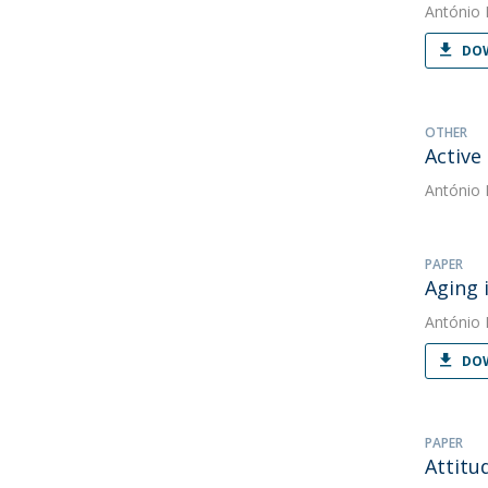
António 
DOW
OTHER
Active
António 
PAPER
Aging 
António 
DOW
PAPER
Attitu