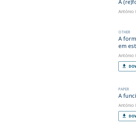
A (re)
António 
OTHER
A form
em est
António 
DOW
PAPER
A func
António 
DOW