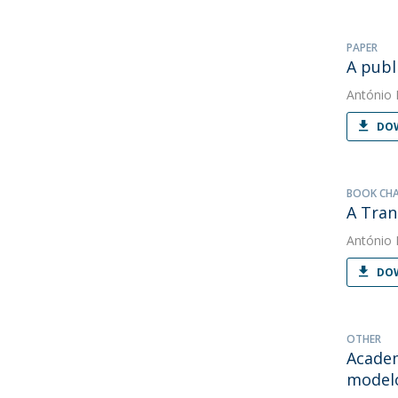
PAPER
A publ
António 
DOW
BOOK CH
A Tran
António 
DOW
OTHER
Academ
model